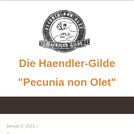
Zum
Inhalt
springen
Die Haendler-Gilde
"Pecunia non Olet"
PECUNIA
NON
OLET
Januar 2, 2021