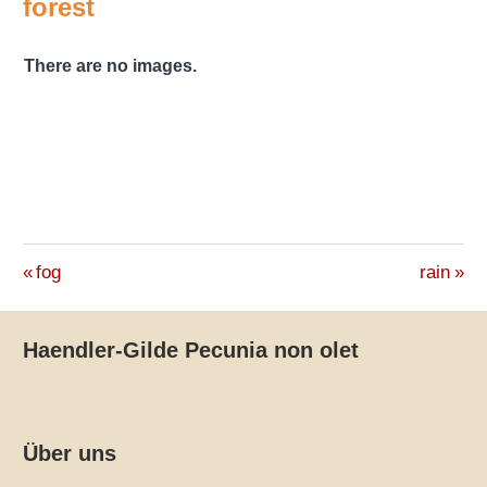
forest
There are no images.
Beitragsnavigation
Vorheriger
Nächste
fog
rain
Beitrag:
Beitrag:
Haendler-Gilde Pecunia non olet
Über uns